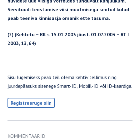
huvidele uue viisiga võrreldes tunduvalt kahjulikum.
Võlaõigusseadus III
Servituudi teostamise viisi muutmisega seotud kulud
Võlaõigusseadus II
peab teeniva kinnisasja omanik ette tasuma.
Võlaõigusseadus I
(2) (Kehtetu – RK s 15.01.2003 jõust. 01.07.2003 – RT I
Asjaõigusseadus II
2003, 13, 64)
Asjaõigusseadus I
AVALIK ÕIGUS
Sisu lugemiseks peab teil olema kehtiv tellimus ning
Riigihangete seadus
juurdepääsuks sisenege Smart-ID, Mobiil-ID või ID-kaardiga.
Halduskohtumenetluse seadustik
Registreeruge siin
KARISTUSÕIGUS
Karistusseadustik
Kriminaalmenetluse seadustik
KOMMENTAARID