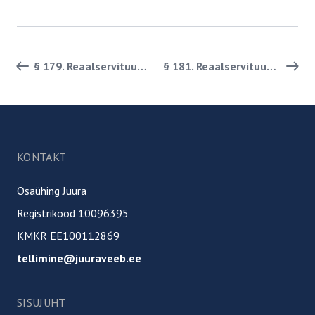
Paginatsiooni lingid
§ 179. Reaalservituudi teostamine ehitise või seadeldise abil
§ 181. Reaalservituudi teostamise koha muutmine
Jalus
KONTAKT
Osaühing Juura
Registrikood 10096395
KMKR EE100112869
tellimine@juuraveeb.ee
SISUJUHT