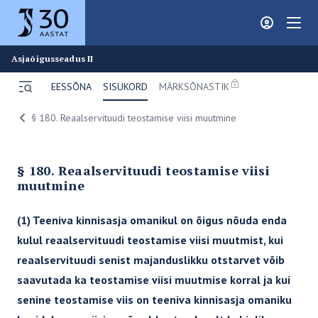
Juura
Asjaõigusseadus II
EESSÕNA
SISUKORD
MÄRKSÕNASTIK
Ava menüü
Breadcrumbs
§ 180. Reaalservituudi teostamise viisi muutmine
ERAÕIGUS
Liikluskindlustuse seadus
§ 180. Reaalservituudi teostamise viisi
Patsiendikindlustus
muutmine
Tsiviilseadustiku üldosa seadus
(1) Teeniva kinnisasja omanikul on õigus nõuda enda
Tsiviilkohtumenetluse seadustik III
kulul reaalservituudi teostamise viisi muutmist, kui
Tsiviilkohtumenetluse seadustik II
reaalservituudi senist majanduslikku otstarvet võib
Tsiviilkohtumenetluse seadustik I
saavutada ka teostamise viisi muutmise korral ja kui
senine teostamise viis on teeniva kinnisasja omaniku
Võlaõigusseadus IV