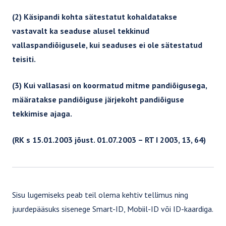
Võlaõigusseadus III
(2) Käsipandi kohta sätestatut kohaldatakse
Võlaõigusseadus II
vastavalt ka seaduse alusel tekkinud
Võlaõigusseadus I
vallaspandiõigusele, kui seaduses ei ole sätestatud
Asjaõigusseadus II
teisiti.
Asjaõigusseadus I
(3) Kui vallasasi on koormatud mitme pandiõigusega,
määratakse pandiõiguse järjekoht pandiõiguse
AVALIK ÕIGUS
tekkimise ajaga.
Riigihangete seadus
(RK s 15.01.2003 jõust. 01.07.2003 – RT I 2003, 13, 64)
Halduskohtumenetluse seadustik
KARISTUSÕIGUS
Sisu lugemiseks peab teil olema kehtiv tellimus ning
Karistusseadustik
juurdepääsuks sisenege Smart-ID, Mobiil-ID või ID-kaardiga.
Kriminaalmenetluse seadustik