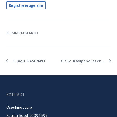
Registreeruge siin
KOMMENTAARID
Paginatsiooni lingid
1. jagu. KÄSIPANT
§ 282. Käsipandi tekkimine
Jalus
KONTAKT
Osaühing Juura
Registrikood 10096395