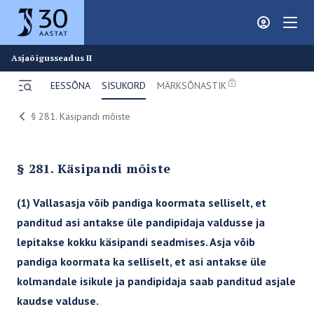
Juura
Asjaõigusseadus II
EESSÕNA
SISUKORD
MÄRKSÕNASTIK
Ava menüü
Breadcrumbs
§ 281. Käsipandi mõiste
ERAÕIGUS
Liikluskindlustuse seadus
§ 281. Käsipandi mõiste
Patsiendikindlustus
(1) Vallasasja võib pandiga koormata selliselt, et
Tsiviilseadustiku üldosa seadus
panditud asi antakse üle pandipidaja valdusse ja
Tsiviilkohtumenetluse seadustik III
lepitakse kokku käsipandi seadmises. Asja võib
Tsiviilkohtumenetluse seadustik II
pandiga koormata ka selliselt, et asi antakse üle
Tsiviilkohtumenetluse seadustik I
kolmandale isikule ja pandipidaja saab panditud asjale
Võlaõigusseadus IV
kaudse valduse.