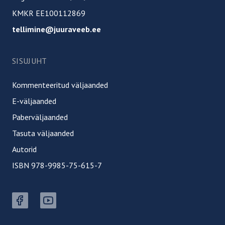
KMKR EE100112869
tellimine@juuraveeb.ee
SISUJUHT
Kommenteeritud väljaanded
E-väljaanded
Paberväljaanded
Tasuta väljaanded
Autorid
ISBN 978-9985-75-615-7
Facebook button
Youtube button